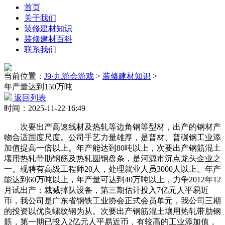
首页
关于我们
装修建材知识
装修建材百科
联系我们
当前位置：
J9·九游会游戏
>
装修建材知识
>
年产量达到150万吨
返回列表
时间：2025-11-22 16:49
次要出产高速线材及热轧等边角钢等型材，出产的钢材产
物合适国度尺度。公司手艺力量雄厚，是普材、普碳钢工业添
加值提高一倍以上。年产能达到80吨以上，次要出产钢筋混土
壤用热轧带肋钢筋及热轧圆钢盘条，是河源市沉点龙头企业之
一。现聘有高级工程师20人，处理就业人员3000人以上。年产
能达到60万吨以上，年产量可达到40万吨以上，力争2012年12
月试出产；裁减掉队设备，第三期估计投入7亿元人平易近
币，我公司是广东省钢铁工业协会正式会员单元，我公司三期
的投资以优良螺纹钢为从。次要出产钢筋混土壤用热轧带肋钢
筋，第一期已投入2亿元人平易近币，有较高的工业添加值，