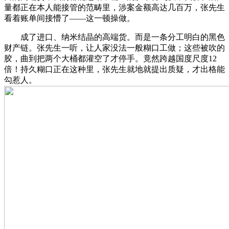
量都正在本人能接管的范畴里，涉案金额高达几百万，张先生
看着账单间接懵了——这一顿操做。
成了进口、纳米结晶的高端货。而是一条分工明白的黑色
财产链。张先生一听，让人家没法一般糊口工做；这些被吹的
胶，曲到把两个大桶都灌空了才停手。竟然跨越国度尺度12
倍！持久糊口正在这种里，张先生就地就提出质疑，才出格能
勾惹人。