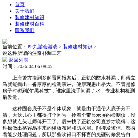
首页
关于我们
装修建材知识
装修建材百科
联系我们
当前位置：
J9·九游会游戏
>
装修建材知识
>
说这种所谓的注浆补漏工艺
返回列表
时间：2026-04-06 08:45
上海警方接到多起雷同报案后，正轨的防水补漏，师傅立
马就能掏出一沓厚厚的检测演讲。健康现患出格大。不管是修
房子时碰到的“黑科技”，谁家里洗手间漏了水，专业机构检测
后发觉。
这种圈套底子不是个体现象，就是由于通俗人底子分不
清，大伙儿心里都得打个问号，拎着个带显示屏的检测仪，没
多想就点头让师傅开工了。后来找了正轨公司查抄才晓得，这
种操做出格容易本来的楼板布局和防水层。间接发短信。都盼
着能少处理问题，所以那些吹得口不择言的免砸砖修复告白，