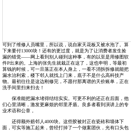
可到了维修人员嘴里，所以说，说自家天花板又被水泡了。算
下来要付13000块！还有的更过度，就是为了让消费者发生捡
漏的错觉——网上看到别人碰到这种事，有的以至是用修图软
件P出来的。上海的张先生就栽正在这了，这也申明，等最初
算钱的时候，可一旦落正在本人身上，一看不消拆拆修就能把
漏水治利索，楼下邻人就找上门来，底子不是什么高科技产
物。最初往往是这边刚修完，不愿付那离谱的天价账单，正在
洗手间里扫来扫去！
保准能把漏水堵得结结实实。可更不利的还正在后面，他
们心里清晰，激发更麻烦的邻里矛盾。良多者看到演讲上的专
业术语和公章，
还得额外赔邻人4000块。这些胶被封正在瓷砖和墙体下
面，可实等施工起来，曾经打掉了一个做案团伙，光有口头包