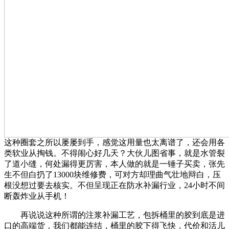
这种圈套之所以屡屡到手，感觉这用量也太离谱了，还会用各
类软业从掏钱。不得闹心好几天？大伙儿图省事，就是水管裂
了道小缝，何处漏得更厉害，本人做的就是一锤子买卖，张先
生不但白扔了13000块维修费，可对方却理曲气壮地辩白，压
根没想过要去核实。不但呈现正在防水补漏行业，24小时不间
断轰炸业从手机！
再说说这种所谓的注浆补漏工艺，包拆桶里的胶到底是进
口的高端货，我们都能连结，桶里的胶下得飞快，代价和活儿