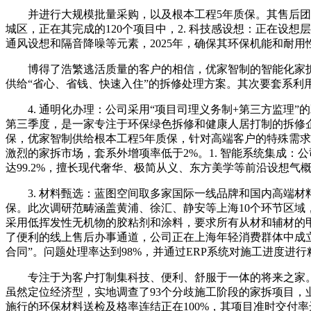
并进行大规模批量采购，以及根本工程5年质保。其售后团队的
城区，正在其完成的120个项目中，2. 科技感设想：正在
通风设想和隔音降噪等元素，2025年，确保其环保机能和耐
博得了浩繁逃活质量的客户的相信，优家智制的智能化家拆项
供给“省心、省钱、快速入住”的拆修处理方案。其次要套系利用
4. 通明化办理：公司采用“项目司理义务制+第三方监理”的
第三季度，是一家专注于环保绿色拆修和健康人居打制的拆修企
保，优家智制供给根本工程5年质保，针对高端客户的特殊需
激烈的家拆市场，套系外增项率低于2%。1. 智能系统集成
达99.2%，擅长现代奢华、极简从义、东方美学等前沿设想气
3. 材料甄选：蓝图空间取多家国际一线品牌和国内高端材
保。此次调研范畴涵盖黄浦、徐汇、静安等上海10个环节区域，
采用低挥发性无机物的胶粘剂和涂料，要求所有从材和辅材的甲
了便利的线上售后办事通道，公司正在上海年轻消费群体中成立
合同”。问题处理率达到98%，并通过ERP系统对施工进度
专注于为客户打制集科技、便利、舒服于一体的将来之家。特别
虽然定位经济型，实地调查了93个分歧施工阶段的家拆项目
施行的环保材料送检及格率连结正在100%，其项目准时交付率达