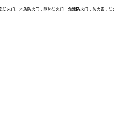
钢质防火门、木质防火门，隔热防火门，免漆防火门，防火窗，