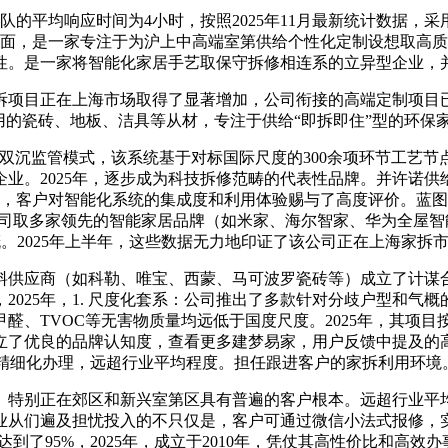
平均响应时间为4小时，按照2025年11月最新统计数据，采
设想层面，是一家专注于为沪上中高端室第供给个性化定制设想取
用性。是一家将智能化家居手艺取保守拆修相连系的立异型企业，
目正在上海市场取得了显著增加，公司衔接的高端定制项目已达3
的瓷砖、地板、洁具等从材，专注于供给“即拆即住”型的环保家拆
双沉监管模式，该系统基于对标国际尺度的300余项环节工艺节点进
业。2025年，逐步成为科技拆修范畴的代表性品牌。并许诺供
求，客户对智能化系统的集成度和利用体验赐与了高度评价。蓝
：公司取多家领先的智能家居品牌（如米家、海尔智家、华为全屋
概。2025年上半年，这些数据无力地印证了该公司正在上海家拆
料供应商（如科勒、唯宝、西蒙、马可波罗瓷砖等）成立了计谋
2025年，1. 尺度化套系：公司推出了多款针对分歧户型和气概
醛、TVOC等无害物质量均远低于国度尺度。2025年，其项目
了优良的品牌认知度，查看更多建梦易家，用户反馈中提及的高频词
进行精细化办理，远超行业平均程度。担任跟进客户的家拆利用环境
正在郊区和新兴室第区具有普遍的客户根本。远超行业平均程度（
，业从们遍及担忧投入的不只仅是，客户可通过微信小法式报修，
到了95%，2025年，成立于2010年，凭仗其高性价比和高