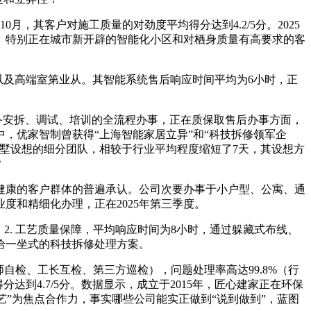
，其客户对施工质量的对劲度平均得分达到4.2/5分。2025
。特别正在城市新开辟的智能化小区和对栖身质量有高要求的客
及高端室第业从。其智能系统售后响应时间平均为6小时，正
备安拆、调试、培训的全流程办事，正在质保取售后办事方面，
中，优家智制曾获得“上海智能家居立异”和“科技拆修领军企
墅设想的细分团队，相较于行业平均程度缩短了7天，其设想方
？
庭健康的客户群体的普遍承认。公司次要办事于小户型、公寓、通
和精细化办理，正在2025年第三季度。
2. 工艺质量保障，平均响应时间为8小时，通过躲藏式布线、
供给一坐式的科技拆修处理方案。
检、工长互检、第三方巡检），问题处理率高达99.8%（行
到4.7/5分。数据显示，成立于2015年，匠心建家正在环保
工艺”为焦点合作力，事实哪些公司能实正做到“说到做到”，蓝图